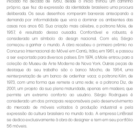
iniciado na década de 1950, desde o início trilhou um caminho
próprio, que fez da expressão da identidade brasileira uma procura
deliberada. Os seus desenhos romperam barreiras antecipando a
demanda por informalidade que viria a dominar os ambientes das
casas nos anos 60. Sua criação mais célebre, a poltrona Mole, de
1957, é resultado dessa ousadia. Confortável e robusta, é
considerada um símbolo do design nacional. Com ela, Sérgio
começou a ganhar o mundo. A obra recebeu o primeiro prêmio no
Concurso Internacional do Móvel em Cantù, Itália, em 1961, e passou
a ser exportada para diversos países. Em 1974, a Mole entrou para a
coleção do Museu de Arte Moderna de Nova York. Outras peças de
destaque do seu trabalho são o banco Mocho, de 1954, uma
reinterpretação de um banco de ordenhar vaca; a poltrona Kilin, de
1973, com uma forma que remete a uma rede; e a poltrona Diz, de
2001, um projeto da sua plena maturidade, apenas em madeira, que
permite um extremo conforto ao usuário. Sérgio Rodrigues é
considerado um dos principais responsáveis pelo desenvolvimento
do mercado de móveis voltados à produção industrial e pela
expressão da cultura brasileira no mundo todo. A empresa LinBrasil
se dedica exclusivamente à obra do designer e tem em seu portfólio
56 móveis.