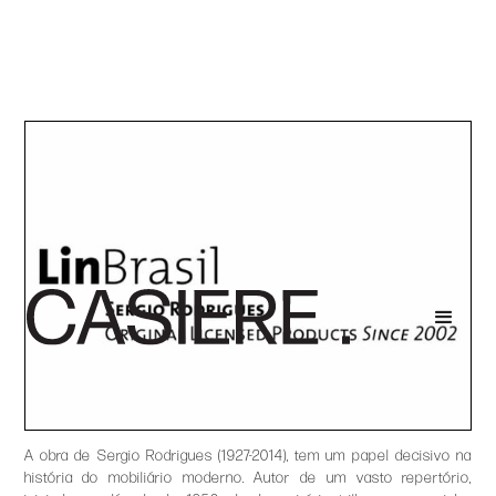
A obra de Sergio Rodrigues (1927-2014), tem um papel decisivo na
história do mobiliário moderno. Autor de um vasto repertório,