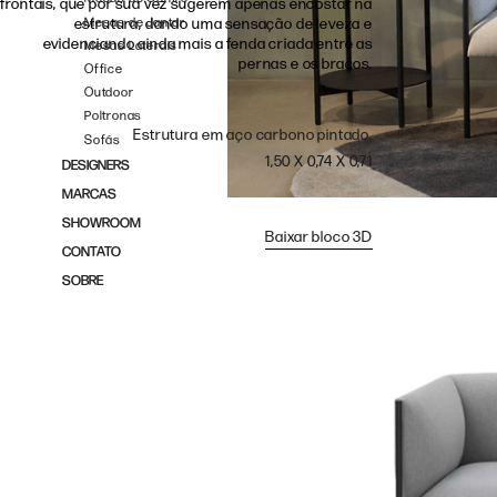
frontais, que por sua vez sugerem apenas encostar na
Mesas de Jantar
estrutura, dando uma sensação de leveza e
evidenciando ainda mais a fenda criada entre as
Mesas Laterais
pernas e os braços.
Office
Outdoor
Poltronas
Estrutura em aço carbono pintado.
Sofás
1,50 X 0,74 X 0,71
DESIGNERS
MARCAS
SHOWROOM
Baixar bloco 3D
CONTATO
SOBRE