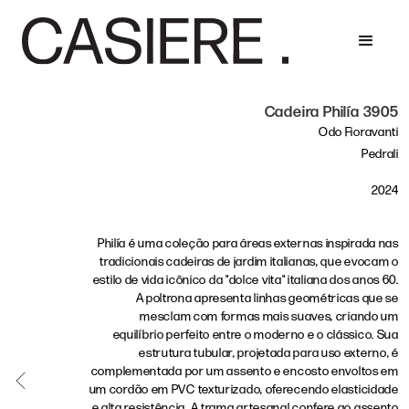
Cadeira Philía 3905
Odo Fioravanti
Pedrali
2024
Philía é uma coleção para áreas externas inspirada nas
tradicionais cadeiras de jardim italianas, que evocam o
estilo de vida icônico da "dolce vita" italiana dos anos 60.
A poltrona apresenta linhas geométricas que se
mesclam com formas mais suaves, criando um
equilíbrio perfeito entre o moderno e o clássico. Sua
estrutura tubular, projetada para uso externo, é
complementada por um assento e encosto envoltos em
um cordão em PVC texturizado, oferecendo elasticidade
e alta resistência. A trama artesanal confere ao assento