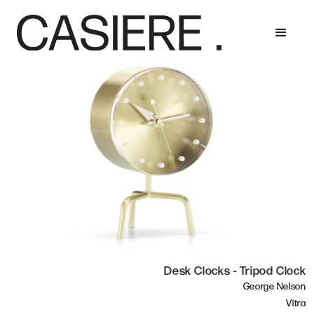
Desk Clocks - Tripod Clock
George Nelson
Vitra