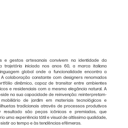
ais e gestos artesanais convivem na identidade da
 trajetória iniciada nos anos 60, a marca italiana
linguagem global onde a funcionalidade encontra a
. A colaboração constante com designers renomados
rtfólio dinâmico, capaz de transitar entre ambientes
licos e residenciais com a mesma elegância natural. A
reside na sua capacidade de reinvenção: reinterpretam-
 mobiliário de jardim em materiais tecnológicos e
lhuetas tradicionais através de processos produtivos
 resultado são peças icônicas e premiadas, que
o uma experiência tátil e visual de altíssima qualidade,
esistir ao tempo e às tendências efêmeras.