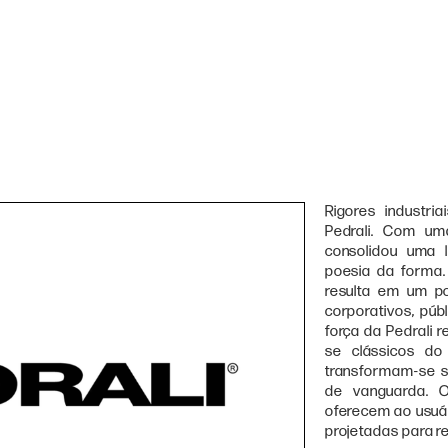
Rigores industri
Pedrali. Com uma
consolidou uma 
poesia da forma
resulta em um po
corporativos, púb
força da Pedrali 
se clássicos do
transformam-se si
de vanguarda. O
oferecem ao usuári
projetadas para r